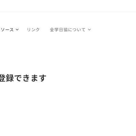
リソース
リンク
全学日協について
登録できます
。