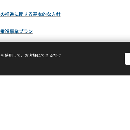
育の推進に関する基本的な方針
育推進事業プラン
育の総合的な体制づくり推進事業について
ieを使用して、お客様にできるだけ
育
育の体制づくり事業
育体制整備事業
日本語教育推進プラン