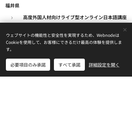
福井県
高度外国人材向けライブ型オンライン日本語講座
外国人労働者受入環境整備事業補助金
オンライン日本語講座開講促進補助金
ウェブサイトの機能性と安全性を実現するため、Webnodeは
Cookieを使用して、お客様にできるだけ最高の体験を提供しま
富山県
す。
外国人材日本語習得サポート事業費補助金制度
必要項目のみ承諾
すべて承諾
詳細設定を開く
山梨県
やまなし外国人活躍企業支援事業費補助金
岐阜県
外国人技能実習生地域社会共生推進事業費補助金
岐阜県飛騨市
外国人技能実習生等への補助制度